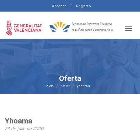
|
Acceder
Registro
Oferta
inicio
yhoama
Yhoama
23 de julio de 2020