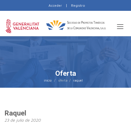
|
Acceder
Registro
Oferta
inicio
raquel
Raquel
23 de julio de 2020