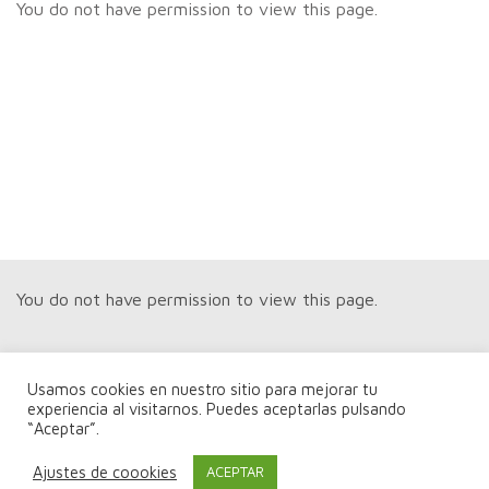
You do not have permission to view this page.
You do not have permission to view this page.
Usamos cookies en nuestro sitio para mejorar tu
experiencia al visitarnos. Puedes aceptarlas pulsando
“Aceptar”.
You do not have permission to view this page.
Ajustes de coookies
ACEPTAR