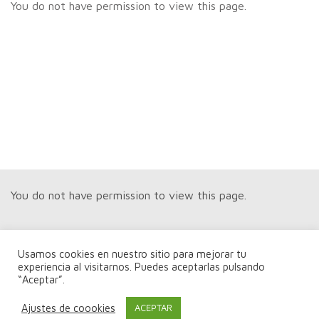
You do not have permission to view this page.
You do not have permission to view this page.
Usamos cookies en nuestro sitio para mejorar tu
experiencia al visitarnos. Puedes aceptarlas pulsando
“Aceptar”.
You do not have permission to view this page.
Ajustes de coookies
ACEPTAR