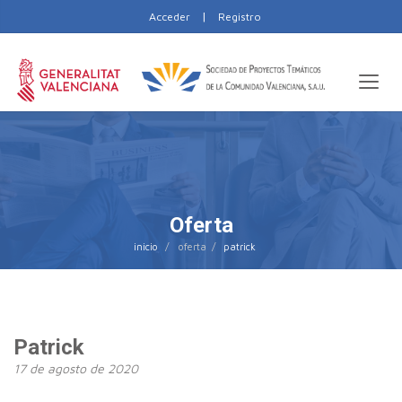
|
Acceder
Registro
Oferta
inicio
patrick
Patrick
17 de agosto de 2020