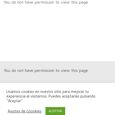
You do not have permission to view this page.
You do not have permission to view this page.
Usamos cookies en nuestro sitio para mejorar tu
experiencia al visitarnos. Puedes aceptarlas pulsando
“Aceptar”.
You do not have permission to view this page.
Ajustes de coookies
ACEPTAR