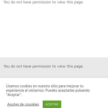
You do not have permission to view this page.
You do not have permission to view this page.
Usamos cookies en nuestro sitio para mejorar tu
experiencia al visitarnos. Puedes aceptarlas pulsando
“Aceptar”.
You do not have permission to view this page.
Ajustes de coookies
ACEPTAR