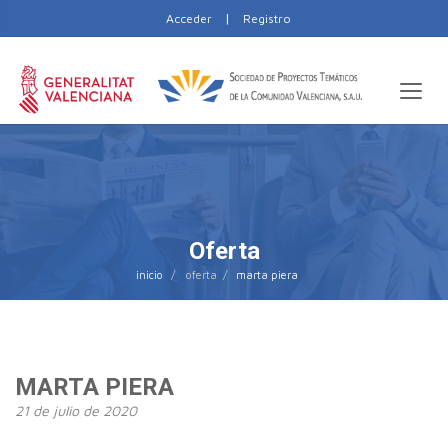
|
Acceder
Registro
Oferta
inicio
marta piera
MARTA PIERA
21 de julio de 2020