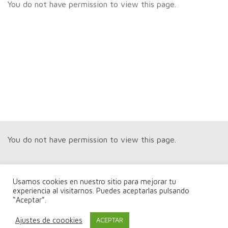
You do not have permission to view this page.
You do not have permission to view this page.
Usamos cookies en nuestro sitio para mejorar tu
experiencia al visitarnos. Puedes aceptarlas pulsando
“Aceptar”.
You do not have permission to view this page.
Ajustes de coookies
ACEPTAR