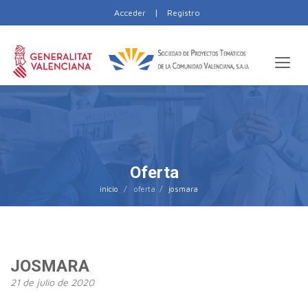
|
Acceder
Registro
Oferta
inicio
josmara
JOSMARA
21 de julio de 2020