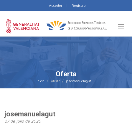
|
Acceder
Registro
Oferta
inicio
josemanuelagut
josemanuelagut
27 de julio de 2020