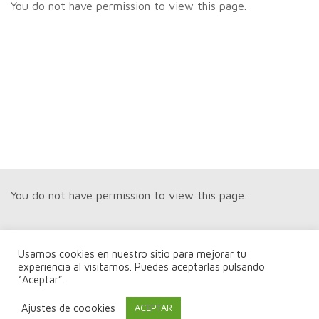
You do not have permission to view this page.
You do not have permission to view this page.
Usamos cookies en nuestro sitio para mejorar tu
experiencia al visitarnos. Puedes aceptarlas pulsando
“Aceptar”.
You do not have permission to view this page.
Ajustes de coookies
ACEPTAR