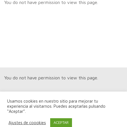
You do not have permission to view this page.
You do not have permission to view this page.
Usamos cookies en nuestro sitio para mejorar tu
experiencia al visitarnos. Puedes aceptarlas pulsando
“Aceptar”.
You do not have permission to view this page.
Ajustes de coookies
ACEPTAR