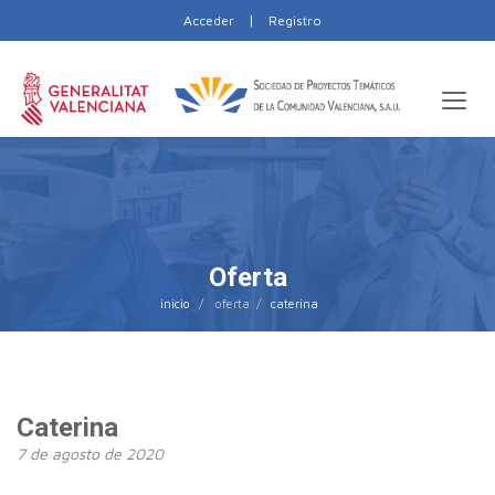
|
Acceder
Registro
Oferta
inicio
caterina
Caterina
7 de agosto de 2020