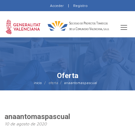
|
Acceder
Registro
Oferta
inicio
anaantomaspascual
anaantomaspascual
10 de agosto de 2020