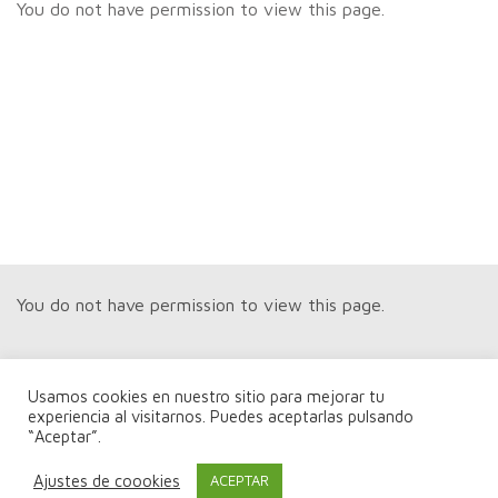
You do not have permission to view this page.
You do not have permission to view this page.
Usamos cookies en nuestro sitio para mejorar tu
experiencia al visitarnos. Puedes aceptarlas pulsando
“Aceptar”.
You do not have permission to view this page.
Ajustes de coookies
ACEPTAR