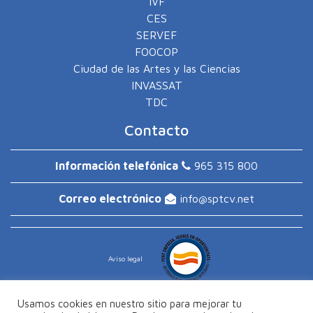
IVF
CES
SERVEF
FOOCOP
Ciudad de las Artes y las Ciencias
INVASSAT
TDC
Contacto
Información telefónica
965 315 800
Correo electrónico
info
sptcv.net
Aviso legal
Usamos cookies en nuestro sitio para mejorar tu