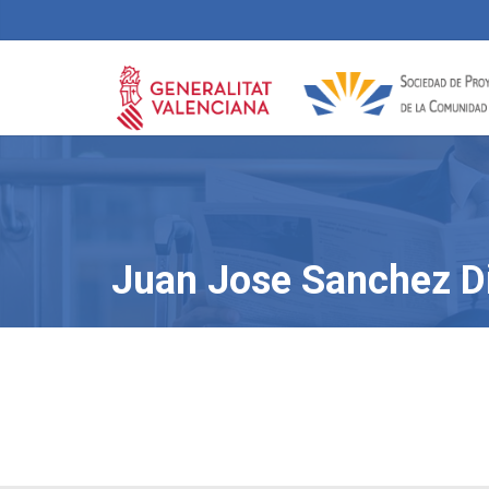
Juan Jose Sanchez D
Nothing Found
Sorry, no posts from that author were found