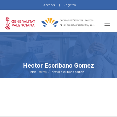
|
Acceder
Registro
Hector Escribano Gomez
inicio
hector escribano gomez
Nothing Found
Sorry, no posts from that author were found