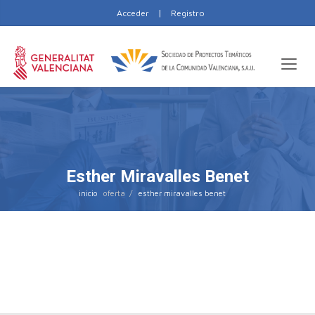
|
Acceder
Registro
Esther Miravalles Benet
inicio
esther miravalles benet
Nothing Found
Sorry, no posts from that author were found